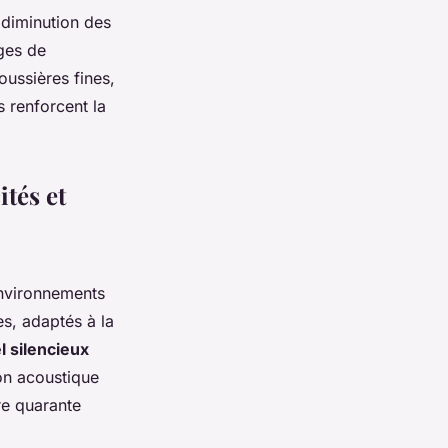
a diminution des
ges de
oussières fines,
s renforcent la
ités et
nvironnements
es, adaptés à la
l silencieux
ion acoustique
re quarante