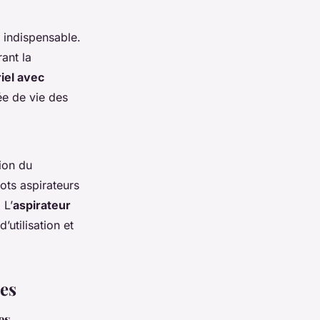
 indispensable.
ant la
riel avec
ée de vie des
tion du
bots aspirateurs
 L’
aspirateur
’utilisation et
les
es