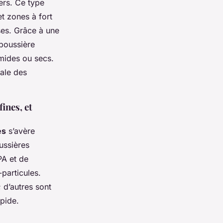
ers. Ce type
et zones à fort
ses. Grâce à une
 poussière
umides ou secs.
male des
ines, et
es
s’avère
ussières
PA et de
particules.
 d’autres sont
pide.