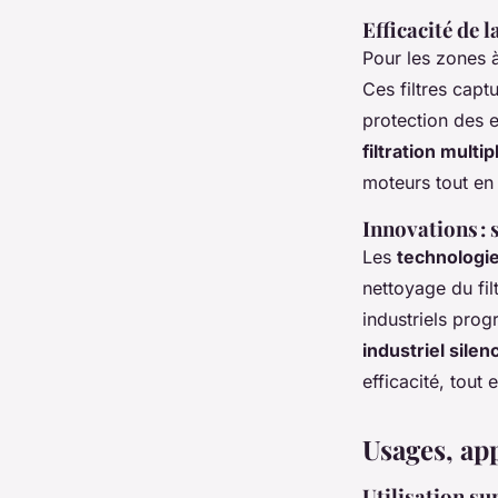
Efficacité de l
Pour les zones à
Ces filtres capt
protection des 
filtration multip
moteurs tout en a
Innovations : 
Les
technologie
nettoyage du filt
industriels prog
industriel silen
efficacité, tout
Usages, app
Utilisation sur