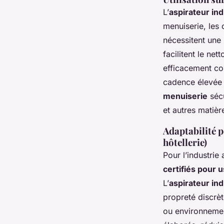
L’
aspirateur in
menuiserie, les 
nécessitent une
facilitent le ne
efficacement cop
cadence élevée 
menuiserie
sécu
et autres matièr
Adaptabilité p
hôtellerie)
Pour l’industrie 
certifiés pour 
L’
aspirateur ind
propreté discrèt
ou environnemen