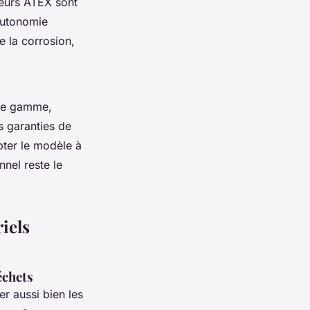
teurs ATEX sont
’autonomie
e la corrosion,
 de gamme,
s garanties de
pter le modèle à
nnel reste le
iels
échets
er aussi bien les