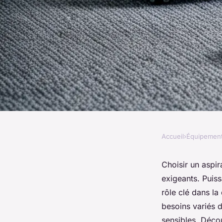
Accueil
›
Équipemen
ÉQUIPEMENT
Aspirateur industrie
Choisir un aspir
exigeants. Puiss
un nettoyage perfo
rôle clé dans la
besoins variés d
sensibles. Déco