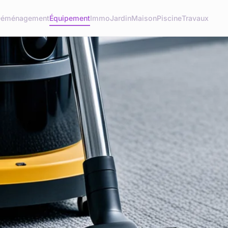
éménagement
Équipement
Immo
Jardin
Maison
Piscine
Travaux