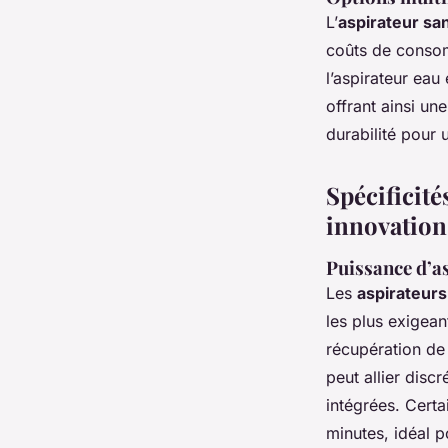
L’
aspirateur sa
coûts de consom
l’aspirateur eau
offrant ainsi un
durabilité pour 
Spécificité
innovation
Puissance d’a
Les
aspirateurs
les plus exigean
récupération de
peut allier disc
intégrées. Cert
minutes, idéal p