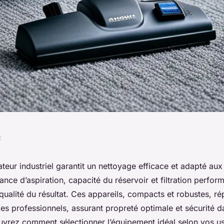
t
l : le choix pour
ateur industriel garantit un nettoyage efficace et adapté a
ance d’aspiration, capacité du réservoir et filtration perfor
rmant
 qualité du résultat. Ces appareils, compacts et robustes, r
es professionnels, assurant propreté optimale et sécurité 
uvrez comment sélectionner l’équipement idéal selon vos u