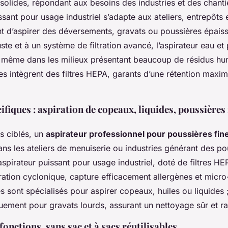
 solides, répondant aux besoins des industries et des chanti
ssant pour usage industriel s’adapte aux ateliers, entrepôts 
ant d’aspirer des déversements, gravats ou poussières épais
te et à un système de filtration avancé, l’aspirateur eau et
ise même dans les milieux présentant beaucoup de résidus h
s intègrent des filtres HEPA, garants d’une rétention maxi
ifiques : aspiration de copeaux, liquides, poussières f
s ciblés, un
aspirateur professionnel pour poussières fin
ns les ateliers de menuiserie ou industries générant des po
spirateur puissant pour usage industriel, doté de filtres HE
ation cyclonique, capture efficacement allergènes et micro-
 sont spécialisés pour aspirer copeaux, huiles ou liquides ;
uement pour gravats lourds, assurant un nettoyage sûr et ra
onctions, sans sac et à sacs réutilisables