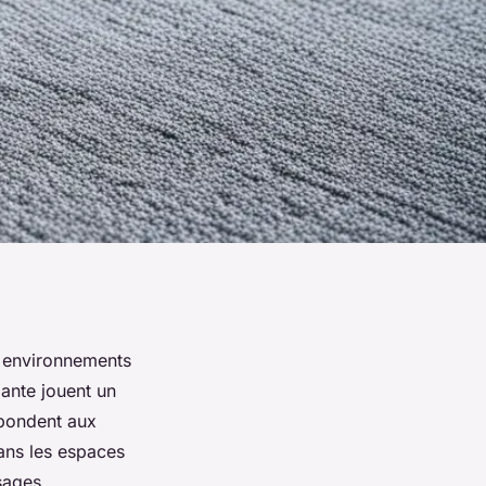
ux environnements
mante jouent un
épondent aux
dans les espaces
sages