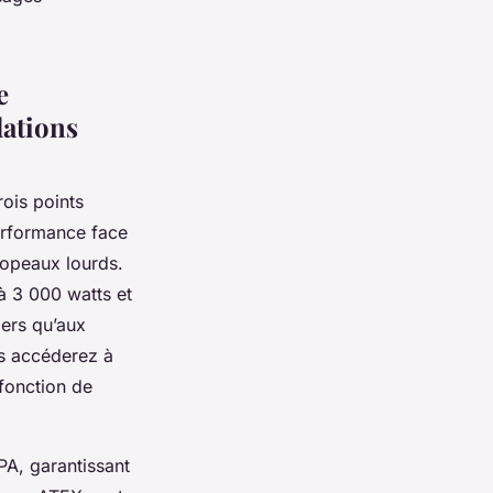
e
dations
rois points
performance face
 copeaux lourds.
à 3 000 watts et
iers qu’aux
s accéderez à
 fonction de
A, garantissant