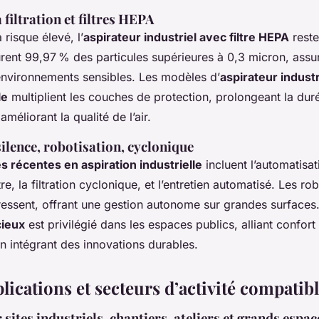
a filtration et filtres HEPA
 risque élevé, l’
aspirateur industriel avec filtre HEPA
reste
urent 99,97 % des particules supérieures à 0,3 micron, assur
environnements sensibles. Les modèles d’
aspirateur indust
le
multiplient les couches de protection, prolongeant la dur
méliorant la qualité de l’air.
silence, robotisation, cyclonique
s récentes en aspiration industrielle
incluent l’automatisa
re, la filtration cyclonique, et l’entretien automatisé. Les ro
ressent, offrant une gestion autonome sur grandes surfaces.
cieux
est privilégié dans les espaces publics, alliant confort d
 en intégrant des innovations durables.
lications et secteurs d’activité compatib
 sites industriels, chantiers, ateliers et grands espac