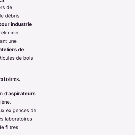
ers de
de débris
pour industrie
’éliminer
nant une
ateliers de
ticules de bois
atoires,
n d’
aspirateurs
iène.
aux exigences de
es laboratoires
 filtres