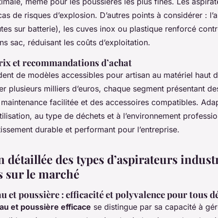
ptimale, même pour les poussières les plus fines. Les aspira
 cas de risques d’explosion. D’autres points à considérer : l
tes sur batterie), les cuves inox ou plastique renforcé contr
ns sac, réduisant les coûts d’exploitation.
prix et recommandations d’achat
endent de modèles accessibles pour artisan au matériel haut
r plusieurs milliers d’euros, chaque segment présentant de
 maintenance facilitée et des accessoires compatibles. Ada
tilisation, au type de déchets et à l’environnement professio
issement durable et performant pour l’entreprise.
 détaillée des types d’aspirateurs industr
s sur le marché
u et poussière : efficacité et polyvalence pour tous d
au et poussière efficace
se distingue par sa capacité à gér