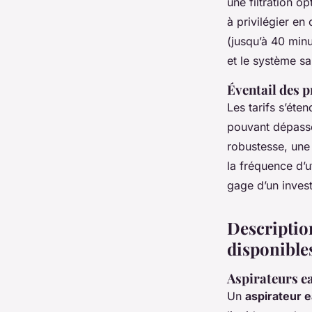
une filtration o
à privilégier en
(jusqu’à 40 minu
et le système sa
Éventail des 
Les tarifs s’ét
pouvant dépasse
robustesse, une
la fréquence d’u
gage d’un invest
Description
disponible
Aspirateurs ea
Un
aspirateur e