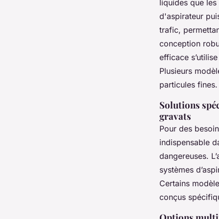
liquides que les
d'aspirateur pui
trafic, permett
conception robus
efficace s’util
Plusieurs modèle
particules fines.
Solutions spéc
gravats
Pour des besoin
indispensable da
dangereuses. L’a
systèmes d’aspir
Certains modèles
conçus spécifiq
Options multif