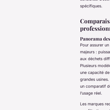
Célia
•
5 juin 2025
•
7 min de lecture
spécifiques.
Comparaiso
profession
Panorama des 
Pour assurer un n
majeurs : puissa
aux déchets diff
Plusieurs modèl
une capacité de 
grandes usines.
un comparatif dé
l’usage réel.
Les marques rec