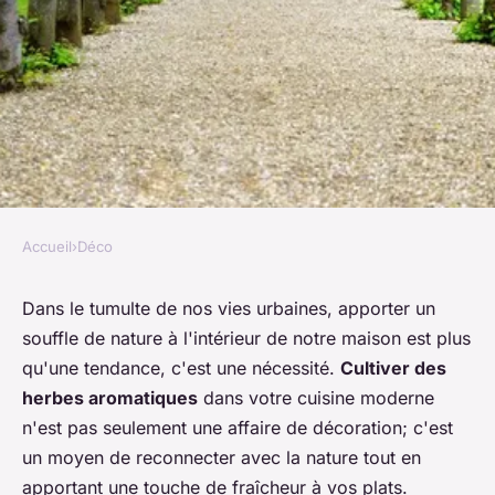
Accueil
›
Déco
DÉCO
Comment intégrer un jardin
Dans le tumulte de nos vies urbaines, apporter un
souffle de nature à l'intérieur de notre maison est plus
d'herbes aromatiques dans
qu'une tendance, c'est une nécessité.
Cultiver des
une cuisine moderne?
herbes aromatiques
dans votre cuisine moderne
n'est pas seulement une affaire de décoration; c'est
Célia
•
4 juin 2024
•
6 min de lecture
un moyen de reconnecter avec la nature tout en
apportant une touche de fraîcheur à vos plats.