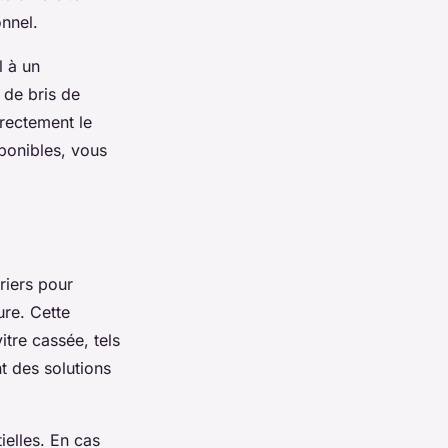
onnel.
l à un
 de bris de
irectement le
sponibles, vous
riers pour
re. Cette
vitre cassée, tels
t des solutions
elles. En cas