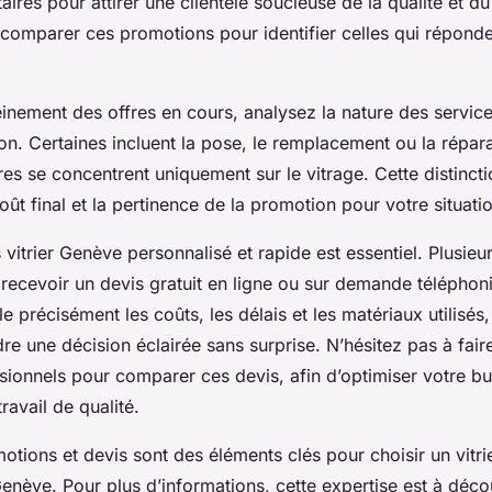
aires pour attirer une clientèle soucieuse de la qualité et du
 comparer ces promotions pour identifier celles qui réponde
einement des offres en cours, analysez la nature des servic
n. Certaines incluent la pose, le remplacement ou la répara
res se concentrent uniquement sur le vitrage. Cette distincti
oût final et la pertinence de la promotion pour votre situati
 vitrier Genève personnalisé et rapide est essentiel. Plusieurs
e recevoir un devis gratuit en ligne ou sur demande téléphon
e précisément les coûts, les délais et les matériaux utilisés
e une décision éclairée sans surprise. N’hésitez pas à fair
sionnels pour comparer ces devis, afin d’optimiser votre bu
ravail de qualité.
otions et devis sont des éléments clés pour choisir un vitr
ève. Pour plus d’informations, cette expertise est à découv