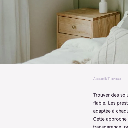
Accueil
›
Travaux
TRAVAUX
Solutions vitrages à 
Trouver des sol
fiable. Les prest
meilleures offres ra
adaptée à chaque
Cette approche v
transparence, po