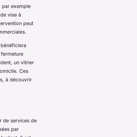
e, par exemple
ide vise à
ntervention peut
ommerciales.
 bénéficiera
e fermeture
ent, un vitrier
omicile. Ces
us, à découvrir
r de services de
osées par