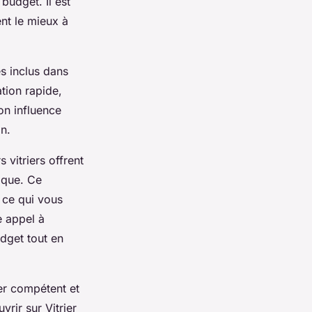
 budget. Il est
nt le mieux à
es inclus dans
tion rapide,
on influence
on.
 vitriers offrent
ique. Ce
, ce qui vous
e appel à
dget tout en
ier compétent et
rir sur Vitrier