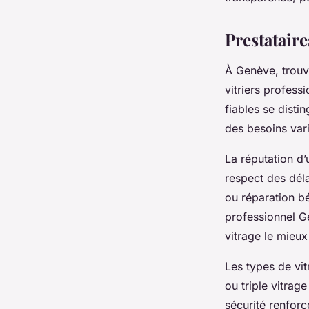
Célia
•
10 octobre 2025
•
6 min de lecture
Prestataire
À Genève, trouv
vitriers profess
fiables se disti
des besoins vari
La réputation d’
respect des déla
ou réparation bén
professionnel G
vitrage le mieux
Les types de vit
ou triple vitrag
sécurité renforc