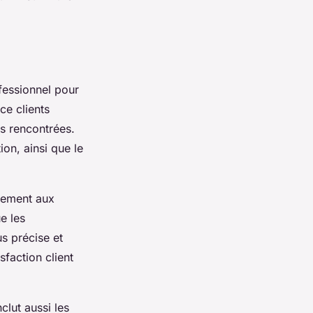
ofessionnel pour
ce clients
és rencontrées.
ion, ainsi que le
irement aux
e les
s précise et
isfaction client
nclut aussi les