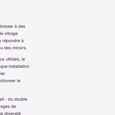
dresser à des
de vitrage
 à répondre à
ou des miroirs.
x utilisés, le
que installation
ier
ctionner le
ail : du double
trages de
te diversité