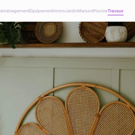
éménagement
Équipement
Immo
Jardin
Maison
Piscine
Travaux