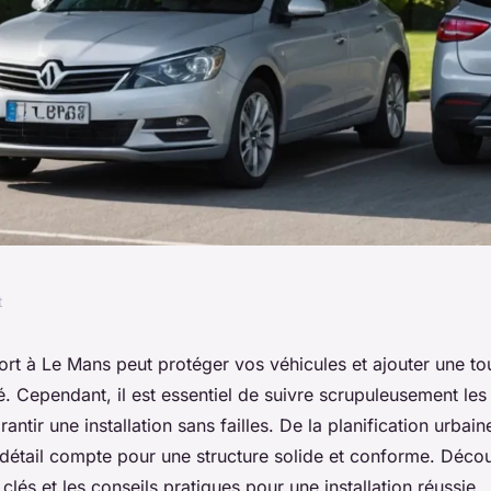
t
les normes de
port à Le Mans peut protéger vos véhicules et ajouter une t
é. Cependant, il est essentiel de suivre scrupuleusement le
 de l'installation
rantir une installation sans failles. De la planification urbai
 détail compte pour une structure solide et conforme. Déco
clés et les conseils pratiques pour une installation réussie.