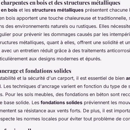
charpentes en bois et des structures métalliques
 en bois
et les
structures métalliques
présentent chacune l
n bois apportent une touche chaleureuse et traditionnelle, s
ns des environnements naturels ou rustiques. Elles nécessi
gulier pour prévenir les dommages causés par les intempéri
tructures métalliques, quant à elles, offrent une solidité et u
 avec un entretien réduit grâce à des traitements anticorrosi
ticulièrement aux designs modernes et épurés.
ancrage et fondations solides
tabilité et la sécurité d'un carport, il est essentiel de bien
a
l
. Les techniques d'ancrage varient en fonction du type de s
sés. Pour les sols meubles, des fondations en béton sont r
ne base solide. Les
fondations solides
préviennent les mouv
mentent sa résistance aux vents forts. De plus, il est importa
especte les normes locales pour éviter tout problème de co