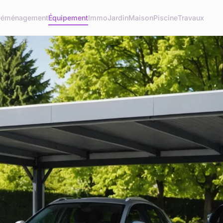
éménagement
Équipement
Immo
Jardin
Maison
Piscine
Travaux