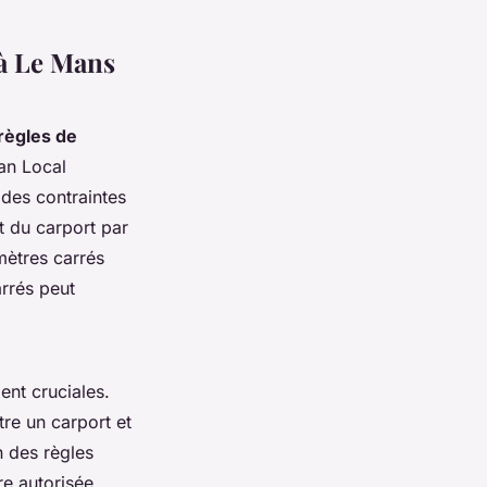
 à Le Mans
règles de
an Local
des contraintes
t du carport par
mètres carrés
arrés peut
nt cruciales.
re un carport et
n des règles
re autorisée