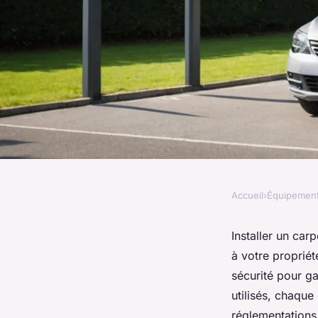
Accueil
›
Équipemen
ÉQUIPEMENT
Carport à le mans : 
Installer un car
à votre propriét
sécurité à suivre lors
sécurité pour ga
utilisés, chaque
réglementations 