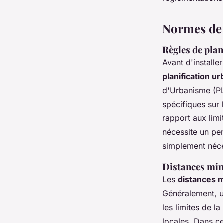
Célia
•
23 août 2024
•
6 min de lecture
Normes de s
Règles de plan
Avant d'installe
planification ur
d'Urbanisme (PL
spécifiques sur 
rapport aux limi
nécessite un per
simplement néce
Distances min
Les
distances m
Généralement, un
les limites de l
locales. Dans ce