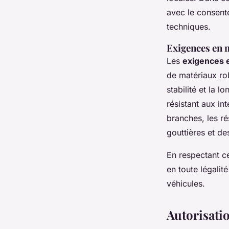
avec le consent
techniques.
Exigences en m
Les
exigences e
de matériaux rob
stabilité et la l
résistant aux in
branches, les ré
gouttières et de
En respectant 
en toute légalit
véhicules.
Autorisati