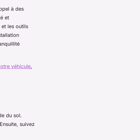
appel à des
é et
et les outils
tallation
nquillité
otre véhicule
,
e du sol.
Ensuite, suivez