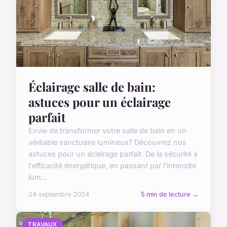
Éclairage salle de bain:
astuces pour un éclairage
parfait
Envie de transformer votre salle de bain en un
véritable sanctuaire lumineux? Découvrez nos
astuces pour un éclairage parfait. De la sécurité à
l'efficacité énergétique, en passant par l'intensité
lum...
24 septembre 2024
5 min de lecture →
TRAVAUX