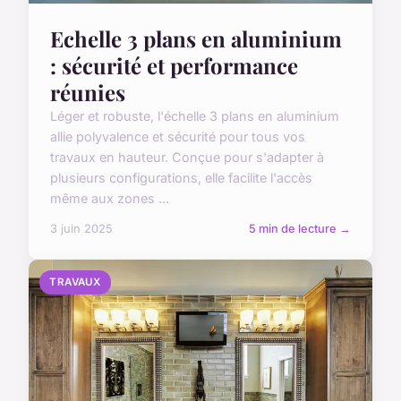
Echelle 3 plans en aluminium
: sécurité et performance
réunies
Léger et robuste, l'échelle 3 plans en aluminium
allie polyvalence et sécurité pour tous vos
travaux en hauteur. Conçue pour s'adapter à
plusieurs configurations, elle facilite l'accès
même aux zones ...
3 juin 2025
5 min de lecture →
TRAVAUX