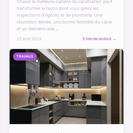
Choisir la meilleure caméra de canalisation peut
transformer la façon dont vous gérez les
inspections d'égouts et de plomberie. Une
résolution élevée, une bonne flexibilité du câble
et un diamètre ada...
23 août 2024
5 min de lecture →
TRAVAUX