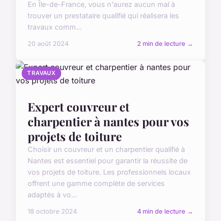
En Île-de-France, vous n'aurez aucun mal à
trouver un prestataire qualifié qui réalisera les
travaux comm...
20 août 2024
2 min de lecture →
TRAVAUX
Expert couvreur et
charpentier à nantes pour vos
projets de toiture
Choisir un couvreur et un charpentier qualifié à
Nantes est essentiel pour garantir la réussite de
vos projets de toiture. Les professionnels locaux
offrent une gamme complète de services
adaptés à vo...
18 octobre 2024
4 min de lecture →