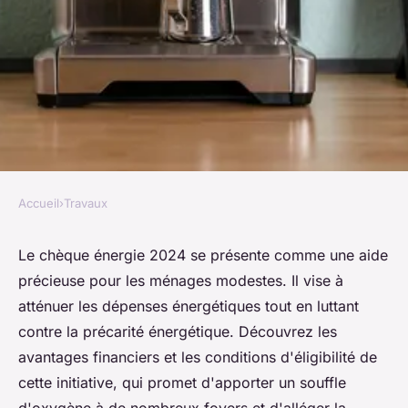
Accueil
›
Travaux
TRAVAUX
Chèque énergie 2024 :
Le chèque énergie 2024 se présente comme une aide
précieuse pour les ménages modestes. Il vise à
découvrez ses avantages et
atténuer les dépenses énergétiques tout en luttant
conditions
contre la précarité énergétique. Découvrez les
avantages financiers et les conditions d'éligibilité de
Célia
•
23 octobre 2024
•
4 min de lecture
cette initiative, qui promet d'apporter un souffle