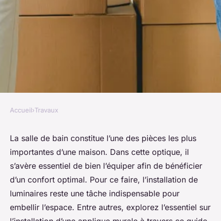
Accueil
›
Travaux
TRAVAUX
Comment installer une
La salle de bain constitue l’une des pièces les plus
importantes d’une maison. Dans cette optique, il
applique murale pour salle de
s’avère essentiel de bien l’équiper afin de bénéficier
bain ?
d’un confort optimal. Pour ce faire, l’installation de
luminaires reste une tâche indispensable pour
Célia
•
24 octobre 2024
•
3 min de lecture
embellir l’espace. Entre autres, explorez l’essentiel sur