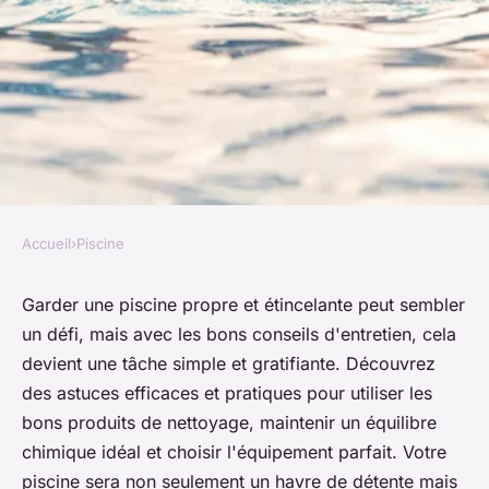
Accueil
›
Piscine
PISCINE
Consiels entretient piscine :
Garder une piscine propre et étincelante peut sembler
un défi, mais avec les bons conseils d'entretien, cela
astuces pour une eau toujours
devient une tâche simple et gratifiante. Découvrez
propre
des astuces efficaces et pratiques pour utiliser les
bons produits de nettoyage, maintenir un équilibre
Célia
•
28 août 2024
•
6 min de lecture
chimique idéal et choisir l'équipement parfait. Votre
piscine sera non seulement un havre de détente mais