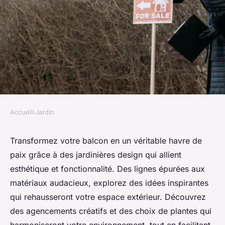
Accueil
›
Jardin
JARDIN
Les meilleures idées de
Transformez votre balcon en un véritable havre de
paix grâce à des jardinières design qui allient
jardinière design extérieur
esthétique et fonctionnalité. Des lignes épurées aux
pour votre balcon
matériaux audacieux, explorez des idées inspirantes
qui rehausseront votre espace extérieur. Découvrez
Célia
•
28 octobre 2024
•
4 min de lecture
des agencements créatifs et des choix de plantes qui