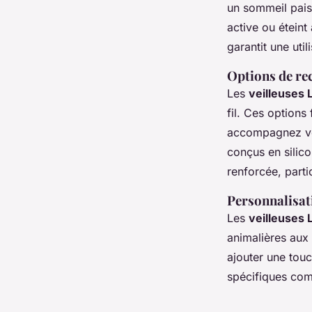
un sommeil pais
active ou éteint
garantit une uti
Options de rec
Les
veilleuses
fil. Ces option
accompagnez vo
conçus en silico
renforcée, parti
Personnalisati
Les
veilleuses 
animalières aux
ajouter une tou
spécifiques comm