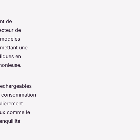
nt de
ecteur de
s modèles
rmettant une
diques en
rmonieuse.
 rechargeables
ble consommation
ulièrement
iaux comme le
nquillité