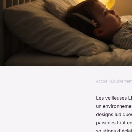
Accueil
›
Équipemen
ÉQUIPEMENT
Les veilleuses led : 
Les veilleuses L
un environnement
pour vos enfants
designs ludiques
paisibles tout 
solutions d'écla