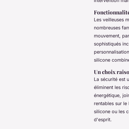
intervention man
Fonctionnalité
Les veilleuses m
nombreuses famil
mouvement, part
sophistiqués inc
personnalisatio
silicone combine
Un choix rais
La sécurité est 
éliminent les ri
énergétique, joi
rentables sur l
silicone ou les 
d'esprit.