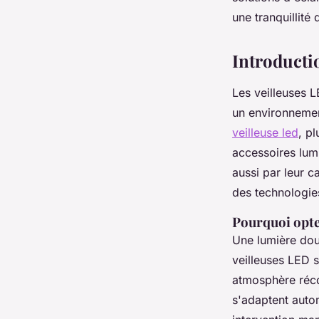
Célia
•
11 mars 2025
•
5 min de lecture
une tranquillité 
Introducti
Les veilleuses 
un environnement
veilleuse led
, p
accessoires lumi
aussi par leur c
des technologi
Pourquoi opte
Une lumière dou
veilleuses LED s
atmosphère réco
s'adaptent auto