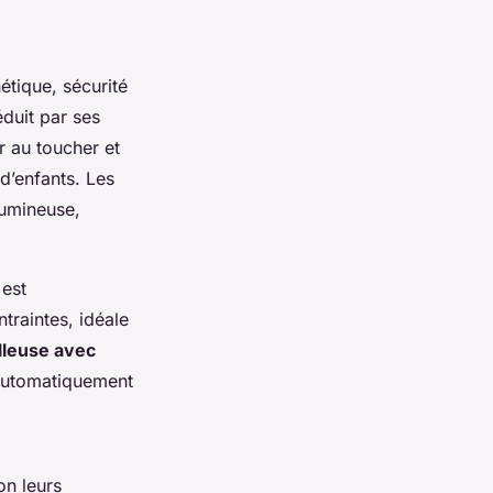
étique, sécurité
éduit par ses
 au toucher et
d’enfants. Les
lumineuse,
est
ntraintes, idéale
lleuse avec
 automatiquement
on leurs