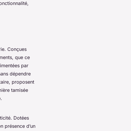
nctionnalité,
rie. Conçues
ements, que ce
limentées par
 sans dépendre
taire, proposent
mière tamisée
.
ticité. Dotées
en présence d’un