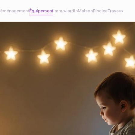
éménagement
Équipement
Immo
Jardin
Maison
Piscine
Travaux