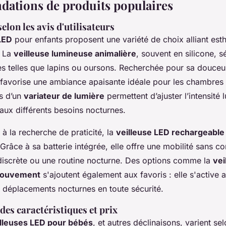
ations de produits populaires
elon les avis d'utilisateurs
LED
pour enfants proposent une variété de choix alliant esth
. La
veilleuse lumineuse animalière
, souvent en silicone, s
s telles que lapins ou oursons. Recherchée pour sa douceur
e favorise une ambiance apaisante idéale pour les chambres 
s d’un
variateur de lumière
permettent d’ajuster l’intensité 
aux différents besoins nocturnes.
 à la recherche de praticité, la
veilleuse LED rechargeable
Grâce à sa batterie intégrée, elle offre une mobilité sans co
 discrète ou une routine nocturne. Des options comme la
vei
mouvement
s'ajoutent également aux favoris : elle s'active
es déplacements nocturnes en toute sécurité.
es caractéristiques et prix
illeuses LED pour bébés
, et autres déclinaisons, varient sel