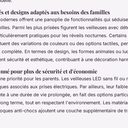
uelle.
s et designs adaptés aux besoins des familles
odernes offrent une panoplie de fonctionnalités qui séduise
les. Parmi les plus prisées figurent les veilleuses avec dét
iculièrement pratiques pour les réveils nocturnes. Certain
luent des variations de couleurs ou des options tactiles, pe
n complète. En termes de design, les formes animales ou lu
nt sécurité et esthétique, contribuant à une décoration ha
onné pour plus de sécurité et d’économie
une priorité pour les parents. Les veilleuses LED sans fil ou
sques associés aux prises électriques. Par ailleurs, leur fai
nte à une durée de vie prolongée, en fait des options partic
e long terme, tout en respectant l'environnement. Les matér
coques anti-chocs ajoutent une couche supplémentaire de tra