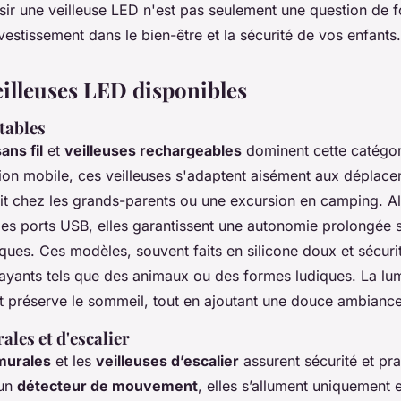
ir une veilleuse LED n'est pas seulement une question de fo
vestissement dans le bien-être et la sécurité de vos enfants.
eilleuses LED disponibles
tables
ans fil
et
veilleuses rechargeables
dominent cette catégo
ation mobile, ces veilleuses s'adaptent aisément aux déplac
uit chez les grands-parents ou une excursion en camping. A
 des ports USB, elles garantissent une autonomie prolongée
iques. Ces modèles, souvent faits en silicone doux et sécuri
rayants tels que des animaux ou des formes ludiques. La lu
nt préserve le sommeil, tout en ajoutant une douce ambiance
ales et d'escalier
murales
et les
veilleuses d’escalier
assurent sécurité et pra
’un
détecteur de mouvement
, elles s’allument uniquement 