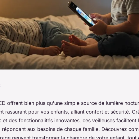
t
confort et sécurité
ED offrent bien plus qu'une simple source de lumière noctur
 rassurant pour vos enfants, alliant confort et sécurité. G
 et des fonctionnalités innovantes, ces veilleuses facilitent l
en répondant aux besoins de chaque famille. Découvrez co
irage peuvent transformer la chambre de votre enfant, tout 