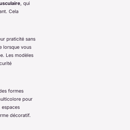
usculaire
, qui
ant. Cela
eur praticité sans
e lorsque vous
e. Les modèles
curité
 des formes
ulticolore pour
x espaces
arme décoratif.