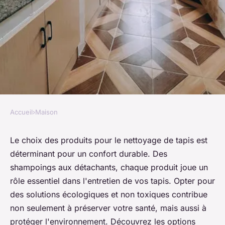
Accueil
›
Maison
MAISON
Nettoyage de tapis les produits
Le choix des produits pour le nettoyage de tapis est
déterminant pour un confort durable. Des
essentiels pour un confort
shampoings aux détachants, chaque produit joue un
durable
rôle essentiel dans l'entretien de vos tapis. Opter pour
des solutions écologiques et non toxiques contribue
Célia
•
24 octobre 2024
•
3 min de lecture
non seulement à préserver votre santé, mais aussi à
protéger l'environnement. Découvrez les options