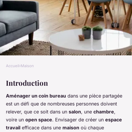
Accueil
›
Maison
MAISON
Introduction
Quelles techniques pour
aménager un coin bureau
Aménager un coin bureau
dans une pièce partagée
dans une pièce partagée ?
est un défi que de nombreuses personnes doivent
relever, que ce soit dans un
salon
, une
chambre
,
Célia
•
4 juin 2024
•
8 min de lecture
voire un
open space
. Envisager de créer un
espace
travail
efficace dans une
maison
où chaque