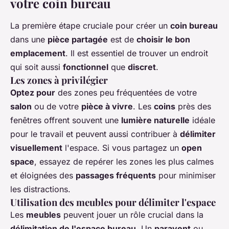
votre coin bureau
La première étape cruciale pour créer un
coin bureau
dans une
pièce partagée
est de
choisir le bon
emplacement
. Il est essentiel de trouver un endroit
qui soit aussi
fonctionnel
que
discret
.
Les zones à privilégier
Optez pour
des zones peu fréquentées de votre
salon
ou de votre
pièce à vivre
. Les
coins
près des
fenêtres offrent souvent une
lumière naturelle
idéale
pour le travail et peuvent aussi contribuer à
délimiter
visuellement
l'espace. Si vous partagez un
open
space
, essayez de repérer les zones les plus calmes
et éloignées des
passages fréquents
pour minimiser
les distractions.
Utilisation des meubles pour délimiter l'espace
Les
meubles
peuvent jouer un rôle crucial dans la
délimitation de l'espace bureau
. Un
paravent
ou