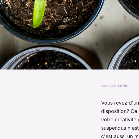
Accueil
›
Jardin
JARDIN
Quels légumes sont 
Vous rêvez d'un 
disposition? Ce
pour une culture en
votre créativité
suspendus n'est 
c'est aussi un m