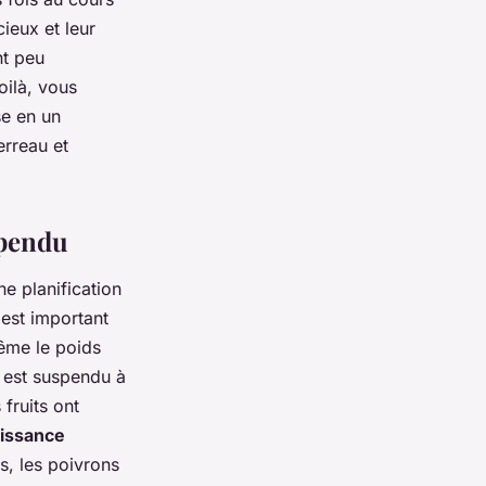
ieux et leur
nt peu
oilà, vous
se en un
erreau et
spendu
e planification
 est important
même le poids
 est suspendu à
fruits ont
oissance
s, les poivrons