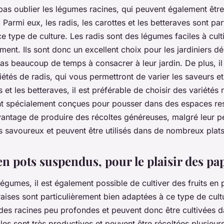
t pas oublier les légumes racines, qui peuvent également être
Parmi eux, les radis, les carottes et les betteraves sont par
e type de culture. Les radis sont des légumes faciles à culti
ent. Ils sont donc un excellent choix pour les jardiniers d
as beaucoup de temps à consacrer à leur jardin. De plus, il
tés de radis, qui vous permettront de varier les saveurs et
s et les betteraves, il est préférable de choisir des variétés
nt spécialement conçues pour pousser dans des espaces res
antage de produire des récoltes généreuses, malgré leur pet
rès savoureux et peuvent être utilisés dans de nombreux plats
en pots suspendus, pour le plaisir des pap
 légumes, il est également possible de cultiver des fruits en
raises sont particulièrement bien adaptées à ce type de cultu
 des racines peu profondes et peuvent donc être cultivées d
lles sont très productives et peuvent être récoltées plusieur