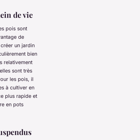
ein de vie
es pois sont
vantage de
 créer un jardin
culièrement bien
s relativement
lles sont très
ur les pois, il
es à cultiver en
e plus rapide et
ure en pots
 suspendus