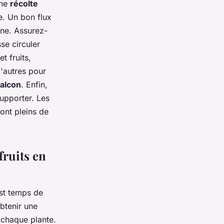
une
récolte
e. Un bon flux
ine. Assurez-
se circuler
t fruits,
'autres pour
balcon
. Enfin,
upporter. Les
sont pleins de
fruits en
est temps de
btenir une
 chaque plante.