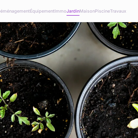
éménagement
Équipement
Immo
Jardin
Maison
Piscine
Travaux