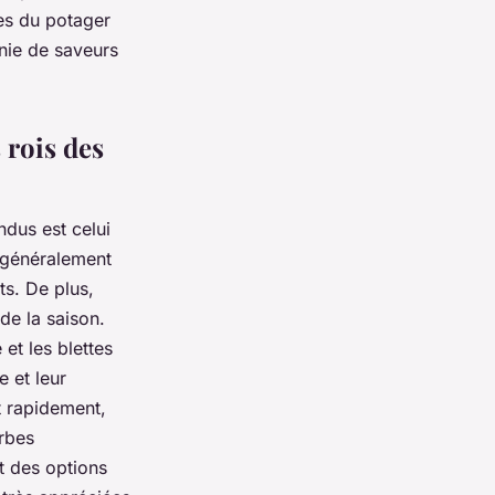
les du potager
nie de saveurs
 rois des
ndus est celui
t généralement
ts. De plus,
de la saison.
 et les blettes
e et leur
t rapidement,
rbes
nt des options