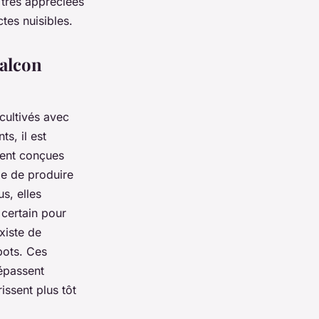
 très appréciées
tes nuisibles.
balcon
cultivés avec
s, il est
ment conçues
ge de produire
s, elles
 certain pour
xiste de
pots. Ces
dépassent
ssent plus tôt