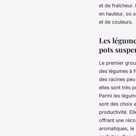
Célia
•
4 juin 2024
•
7 min de lecture
et de fraîcheur.
en hauteur, où 
et de couleurs.
Les légumes
pots susp
Le premier group
des légumes à fe
des racines peu 
elles sont très 
Parmi les légumes
sont des choix e
productivité. E
offrant une réc
aromatiques, le b