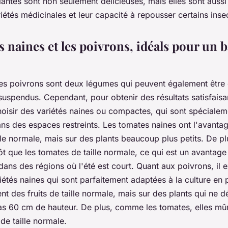
lantes sont non seulement délicieuses, mais elles sont aussi
iétés médicinales et leur capacité à repousser certains insec
 naines et les poivrons, idéals pour un 
les poivrons sont deux légumes qui peuvent également être 
uspendus. Cependant, pour obtenir des résultats satisfaisant
hoisir des variétés naines ou compactes, qui sont spéciale
ns des espaces restreints. Les tomates naines ont l'avanta
ille normale, mais sur des plants beaucoup plus petits. De plu
ôt que les tomates de taille normale, ce qui est un avantage
dans des régions où l'été est court. Quant aux poivrons, il e
étés naines qui sont parfaitement adaptées à la culture en 
nt des fruits de taille normale, mais sur des plants qui ne 
s 60 cm de hauteur. De plus, comme les tomates, elles mûri
 de taille normale.