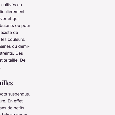
 cultivés en
ticulièrement
ver et qui
ébutants ou pour
 existe de
 les couleurs.
 naines ou demi-
treints. Ces
ite taille. De
.
illes
 pots suspendus.
re. En effet,
ans de petits
s fois au cours