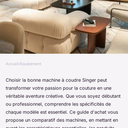
Accueil
›
Équipement
ÉQUIPEMENT
Comparatif des machines à
Choisir la bonne machine à coudre Singer peut
transformer votre passion pour la couture en une
coudre singer pour débutants
véritable aventure créative. Que vous soyez débutant
et professionnels : guide
ou professionnel, comprendre les spécificités de
d'achat essentiel
chaque modèle est essentiel. Ce guide d'achat vous
propose un comparatif des machines, en mettant en
Célia
•
8 octobre 2024
•
4 min de lecture