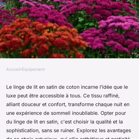
Accueil
›
Équipement
ÉQUIPEMENT
Linge de lit satin de coton : le
Le linge de lit en satin de coton incarne l’idée que le
luxe peut être accessible à tous. Ce tissu raffiné,
luxe accessible à tous
alliant douceur et confort, transforme chaque nuit en
une expérience de sommeil inoubliable. Opter pour
Célia
•
26 octobre 2024
•
4 min de lecture
du linge de lit en satin, c'est choisir la qualité et la
sophistication, sans se ruiner. Explorez les avantages