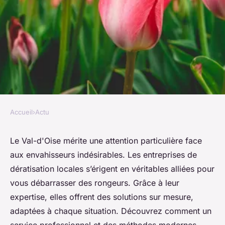
Accueil
›
Actu
ACTU
Entreprise de dératisation val-
Le Val-d'Oise mérite une attention particulière face
aux envahisseurs indésirables. Les entreprises de
d'oise : votre allié anti-
dératisation locales s’érigent en véritables alliées pour
rongeurs
vous débarrasser des rongeurs. Grâce à leur
expertise, elles offrent des solutions sur mesure,
Célia
•
14 octobre 2024
•
3 min de lecture
adaptées à chaque situation. Découvrez comment un