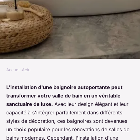
Accueil
›
Actu
ACTU
Quelle est la méthode pour
L'installation d'une
baignoire autoportante
peut
transformer votre
salle de bain
en un véritable
installer une baignoire
sanctuaire de luxe.
Avec leur design élégant et leur
autoportante dans une salle de
capacité à s'intégrer parfaitement dans différents
bain moderne?
styles de décoration, ces baignoires sont devenues
un choix populaire pour les rénovations de
salles de
Célia
•
4 juin 2024
•
5 min de lecture
bains
modernes. Cependant, l'installation d'une