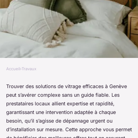
Accueil
›
Travaux
TRAVAUX
Solutions vitrages à genève :
Trouver des solutions de vitrage efficaces à Genève
peut s’avérer complexe sans un guide fiable. Les
les meilleures offres rapides
prestataires locaux allient expertise et rapidité,
garantissant une intervention adaptée à chaque
Célia
•
10 octobre 2025
•
6 min de lecture
besoin, qu’il s’agisse de dépannage urgent ou
d’installation sur mesure. Cette approche vous permet