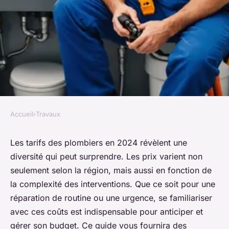
Accueil
›
Travaux
TRAVAUX
Les tarifs des plombiers en
Les tarifs des plombiers en 2024 révèlent une
diversité qui peut surprendre. Les prix varient non
2024 : guide des prix
seulement selon la région, mais aussi en fonction de
essentiels
la complexité des interventions. Que ce soit pour une
réparation de routine ou une urgence, se familiariser
Célia
•
2 décembre 2025
•
3 min de lecture
avec ces coûts est indispensable pour anticiper et
gérer son budget. Ce guide vous fournira des