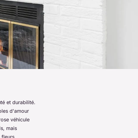
é et durabilité.
oles d'amour
rose véhicule
ls, mais
 fleurs