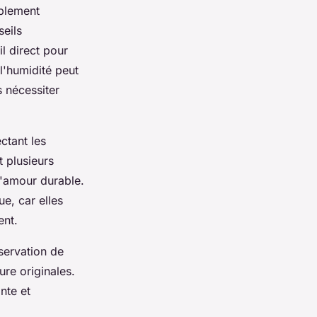
blement
seils
il direct pour
 l'humidité peut
s nécessiter
ctant les
 plusieurs
d'amour durable.
ue, car elles
ent.
servation de
re originales.
nte et