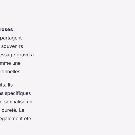
roses
 partagent
 souvenirs
message gravé a
comme une
ionnelles.
s. Ils
s spécifiques
personnalisé un
 pureté. La
également été