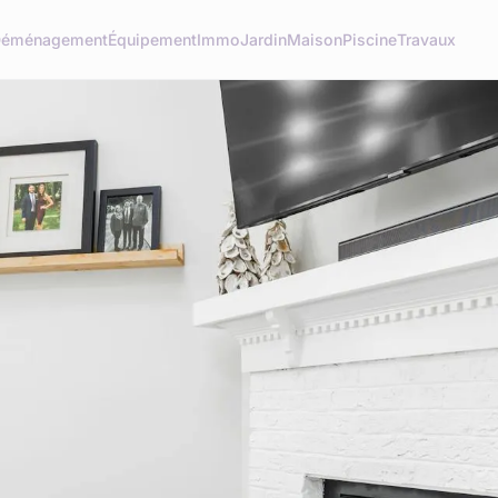
éménagement
Équipement
Immo
Jardin
Maison
Piscine
Travaux