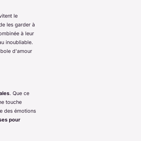
itent le
 de les garder à
 combinée à leur
au inoubliable.
mbole d'amour
ales
. Que ce
une touche
re des émotions
ses pour