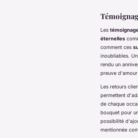
Témoignage
Les
témoignage
éternelles
com
comment ces
su
inoubliables. U
rendu un annive
preuve d'amour d
Les retours clie
permettent d'ad
de chaque occasi
bouquet pour un
possibilité d'a
mentionnée comm