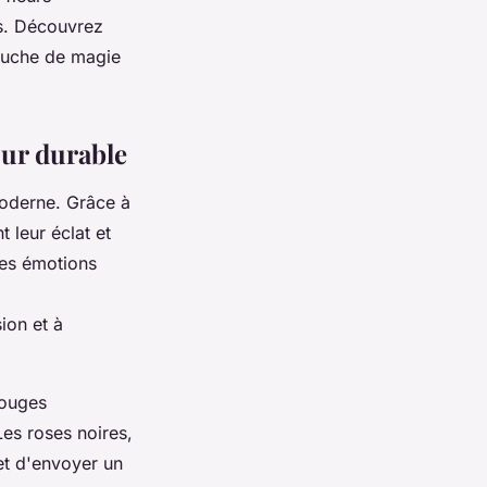
ps. Découvrez
ouche de magie
our durable
moderne. Grâce à
 leur éclat et
des émotions
ion et à
rouges
Les roses noires,
et d'envoyer un