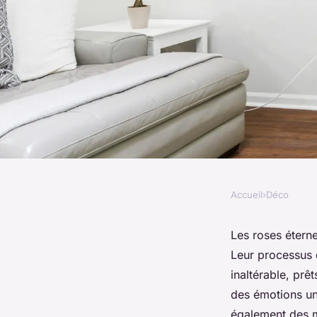
Accueil
›
Déco
DÉCO
Découvrez les roses 
Les roses éterne
Leur processus 
personnalisées pou
inaltérable, pr
des émotions un
également des me