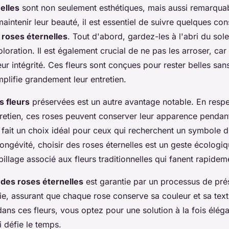
elles
sont non seulement esthétiques, mais aussi remarqua
aintenir leur beauté, il est essentiel de suivre quelques con
 roses éternelles
. Tout d'abord, gardez-les à l'abri du sole
oloration. Il est également crucial de ne pas les arroser, car
r intégrité. Ces fleurs sont conçues pour rester belles san
mplifie grandement leur entretien.
s fleurs
préservées est un autre avantage notable. En respe
tretien, ces roses peuvent conserver leur apparence pendant
 fait un choix idéal pour ceux qui recherchent un symbole 
longévité, choisir des roses éternelles est un geste écologiq
pillage associé aux fleurs traditionnelles qui fanent rapidem
 des roses éternelles
est garantie par un processus de pré
e, assurant que chaque rose conserve sa couleur et sa textu
dans ces fleurs, vous optez pour une solution à la fois éléga
 défie le temps.