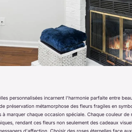
éternelles
lles personnalisées incarnent l'harmonie parfaite entre beaut
de préservation métamorphose des fleurs fragiles en symb
r chaque occasion
êts à marquer chaque occasion spéciale. Chaque couleur de 
iques, rendant ces fleurs non seulement des cadeaux visue
ssagers d'affection. Choisir des roses éternelles face aux