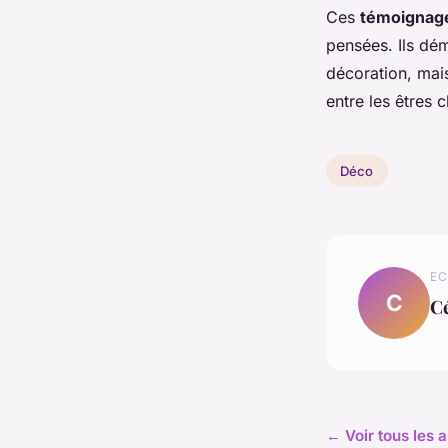
Ces
témoignage
pensées. Ils dé
décoration, mais
entre les êtres c
Déco
EC
C
Cé
← Voir tous les a