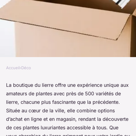
Accueil
›
Déco
DÉCO
Découvrez la boutique du
La boutique du lierre offre une expérience unique aux
amateurs de plantes avec près de 500 variétés de
lierre : près de 500 variétés
lierre, chacune plus fascinante que la précédente.
uniques
Située au cœur de la ville, elle combine options
d’achat en ligne et en magasin, rendant la découverte
Célia
•
31 octobre 2024
•
3 min de lecture
de ces plantes luxuriantes accessible à tous. Que