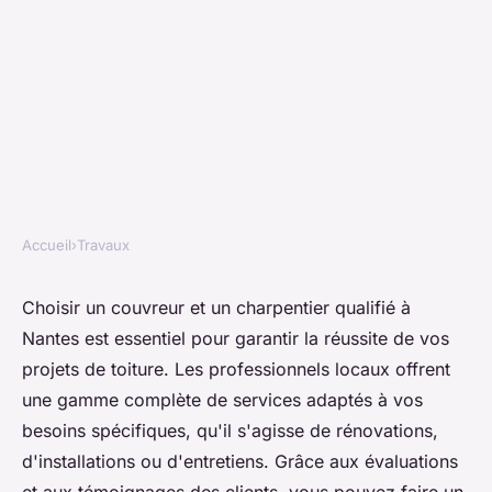
Accueil
›
Travaux
TRAVAUX
Expert couvreur et
Choisir un couvreur et un charpentier qualifié à
Nantes est essentiel pour garantir la réussite de vos
charpentier à nantes pour vos
projets de toiture. Les professionnels locaux offrent
projets de toiture
une gamme complète de services adaptés à vos
besoins spécifiques, qu'il s'agisse de rénovations,
Célia
•
18 octobre 2024
•
4 min de lecture
d'installations ou d'entretiens. Grâce aux évaluations