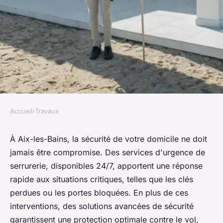
Accueil
›
Travaux
TRAVAUX
Serrurier aix-les-bains :
À Aix-les-Bains, la sécurité de votre domicile ne doit
jamais être compromise. Des services d'urgence de
services d'urgence et sécurité
serrurerie, disponibles 24/7, apportent une réponse
renforcée
rapide aux situations critiques, telles que les clés
perdues ou les portes bloquées. En plus de ces
Célia
•
25 octobre 2024
•
3 min de lecture
interventions, des solutions avancées de sécurité
garantissent une protection optimale contre le vol,