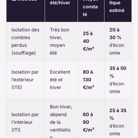
été/hiver
tique
consta
estimé
té
Isolation des
Très bon
20 à
25 à
combles
hiver,
30 %
40
perdus
moyen
d’écon
€/m²
(soufflage)
été
omie
35 à 50
Isolation par
Excellent
80 à
%
l’extérieur
été et
130
d’écon
(ITE)
hiver
€/m²
omie
Bon hiver,
25 à 35
Isolation par
dépend
60 à
%
l’intérieur
de la
90
d’écon
(ITI)
ventilatio
€/m²
omie
n