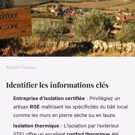
Accueil
›
Travaux
TRAVAUX
Identifier les informations clés
Top entreprises d'isolation à
considérer dans le Vaucluse
Entreprise d'isolation certifiée
: Privilégiez un
artisan
RGE
maîtrisant les spécificités du bâti local
Auberte
•
06/04/2026 09:42
•
8 min de lecture
comme les murs en pierre sèche ou en lauze.
Isolation thermique
: L’isolation par l’extérieur
(ITE) offre un excellent
confort thermique
été