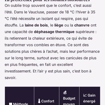
On oublie trop souvent que le confort, c’est aussi
l’été. Dans le Vaucluse, passer de 18 °C l’hiver à 35
°C l’été nécessite un isolant qui
respire
, pas qui
étouffe. La
laine de bois
, le
liège
ou la
chanvre
ont
une capacité de
déphasage thermique
supérieure :
ils retiennent la chaleur extérieure, ce qui évite de
transformer vos combles en étuve. Ce sont des
solutions plus chères à l’achat, mais leur performance
sur le long terme, surtout avec les canicules de plus
en plus fréquentes, en fait un excellent
investissement. Et l’air y est plus sain, c’est bon à
savoir.
💰
📈 Gain
Budget
🌡️ Confort
énergé
🟩 Méthode
moyen