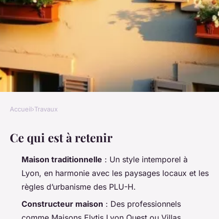
Accueil
›
Travaux
TRAVAUX
Ce qui est à retenir
Quels critères pour choisir un
constructeur de maison
Maison traditionnelle
: Un style intemporel à
traditionnelle à Lyon ?
Lyon, en harmonie avec les paysages locaux et les
règles d’urbanisme des PLU-H.
Auberte
•
26/06/2026 09:06
•
11 min de lecture
Constructeur maison
: Des professionnels
comme Maisons Elytis Lyon Ouest ou Villas