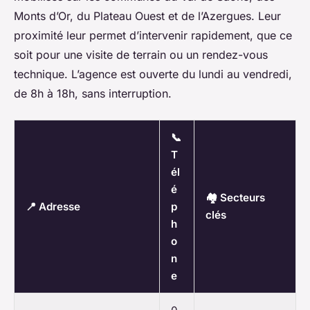
Monts d’Or, du Plateau Ouest et de l’Azergues. Leur
proximité leur permet d’intervenir rapidement, que ce
soit pour une visite de terrain ou un rendez-vous
technique. L’agence est ouverte du lundi au vendredi,
de 8h à 18h, sans interruption.
📞
T
él
é
🏘️ Secteurs
📍 Adresse
p
clés
h
o
n
e