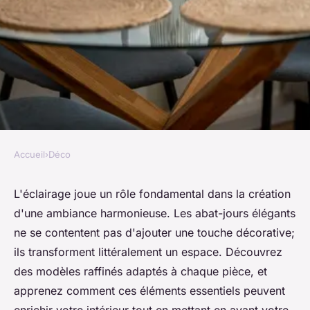
Accueil
›
Déco
DÉCO
Abat jour : découvrez des
L'éclairage joue un rôle fondamental dans la création
d'une ambiance harmonieuse. Les abat-jours élégants
modèles élégants pour votre
ne se contentent pas d'ajouter une touche décorative;
intérieur
ils transforment littéralement un espace. Découvrez
des modèles raffinés adaptés à chaque pièce, et
Célia
•
4 octobre 2024
•
4 min de lecture
apprenez comment ces éléments essentiels peuvent