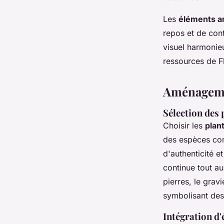
Les
éléments a
repos et de cont
visuel harmonieu
ressources de F
Aménagemen
Sélection des 
Choisir les
plan
des espèces com
d'authenticité e
continue tout a
pierres, le grav
symbolisant des
Intégration d'