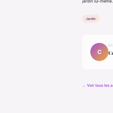
jardin lui-même.
Jardin
EC
C
Cé
← Voir tous les a