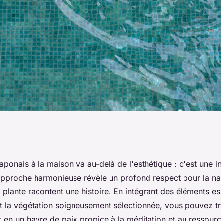
un jardin
japonais à la maison va au-delà de l'esthétique : c'est une in
 approche harmonieuse révèle un profond respect pour la na
ison ? guide
 plante racontent une histoire. En intégrant des éléments 
 et la végétation soigneusement sélectionnée, vous pouvez t
r en un havre de paix propice à la méditation et au ressour