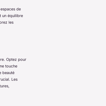
s espaces de
t un équilibre
orez les
ère. Optez pour
une touche
ne beauté
ucial. Les
tures,