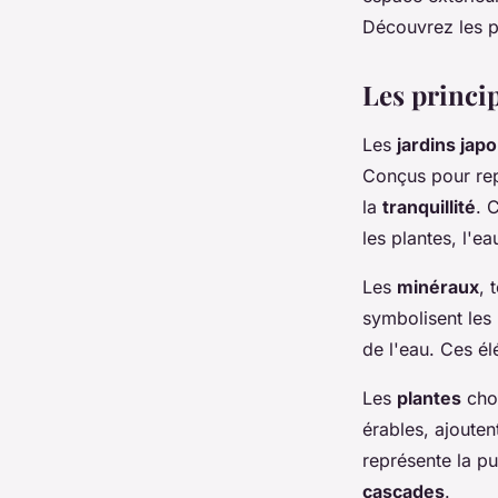
pratique.
Découvrez les p
Célia
•
20 octobre 2024
•
3 min de lecture
Les princi
Les
jardins jap
Conçus pour rep
la
tranquillité
. 
les plantes, l'ea
Les
minéraux
, 
symbolisent les 
de l'eau. Ces é
Les
plantes
choi
érables, ajouten
représente la pu
cascades
.