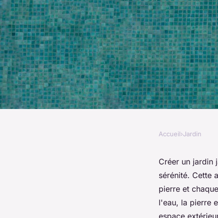
Accueil
›
Jardin
JARDIN
Comment aménager 
Créer un jardin 
sérénité. Cette
japonais dans sa ma
pierre et chaque
l'eau, la pierre
espace extérieu