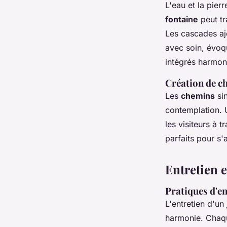
L'eau et la pier
fontaine
peut tr
Les cascades aj
avec soin, évoqu
intégrés harmoni
Création de c
Les
chemins
sin
contemplation. U
les visiteurs à 
parfaits pour s'
Entretien e
Pratiques d'en
L'entretien d'un
harmonie. Chaqu