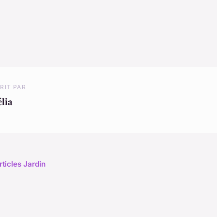
RIT PAR
lia
rticles Jardin