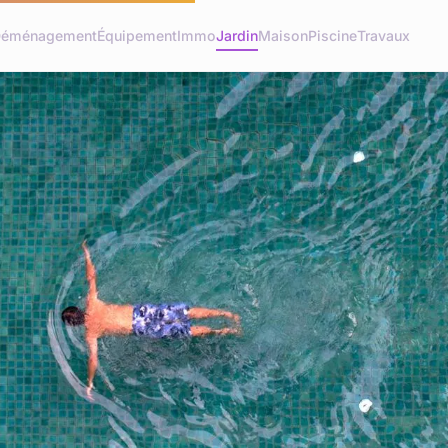
éménagement
Équipement
Immo
Jardin
Maison
Piscine
Travaux