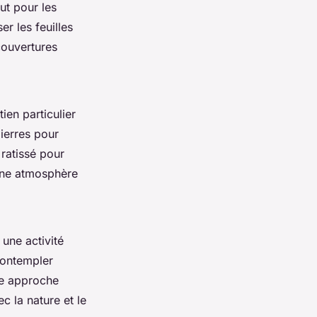
ut pour les
r les feuilles
couvertures
ien particulier
ierres pour
 ratissé pour
 une atmosphère
 une activité
contempler
te approche
c la nature et le