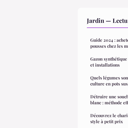
Jardin — Lect
Guide 2024 : achet
pousses chez les m
Gazon synthétique 
et installations
Quels légumes sont
culture en pots su
Détruire une souch
blanc : méthode ef
Découvrez le chario
style à petit prix