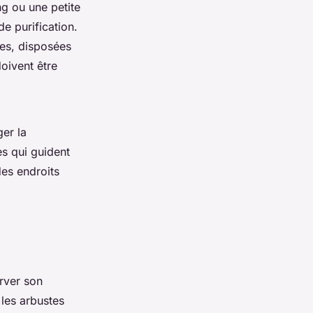
ng ou une petite
e purification.
res, disposées
doivent être
er la
es qui guident
des endroits
rver son
les arbustes