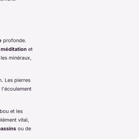
e
profonde.
a
méditation
et
 les minéraux,
n. Les pierres
e l'écoulement
bou et les
lément vital,
bassins
ou de