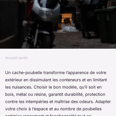
Accueil
›
Jardin
JARDIN
Cache poubelle : choisissez la
Un cache-poubelle transforme l’apparence de votre
extérieur en dissimulant les conteneurs et en limitant
solution idéale pour un
les nuisances. Choisir le bon modèle, qu’il soit en
extérieur propre
bois, métal ou résine, garantit durabilité, protection
contre les intempéries et maîtrise des odeurs. Adapter
Célia
•
2 juin 2025
•
6 min de lecture
votre choix à l’espace et au nombre de poubelles