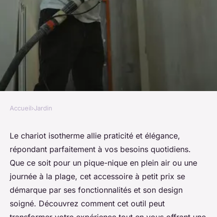
Accueil
›
Jardin
JARDIN
Découvrez le chariot
Le chariot isotherme allie praticité et élégance,
répondant parfaitement à vos besoins quotidiens.
isotherme : praticité et style à
Que ce soit pour un pique-nique en plein air ou une
petit prix
journée à la plage, cet accessoire à petit prix se
démarque par ses fonctionnalités et son design
Célia
•
25 octobre 2024
•
3 min de lecture
soigné. Découvrez comment cet outil peut