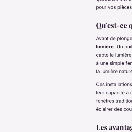
Célia
•
4 juin 2024
•
6 min de lecture
pour vos pièces
Qu'est-ce 
Avant de plonge
lumière
. Un pui
capte la lumièr
à une simple
fen
la
lumière nature
Ces installatio
leur capacité à 
fenêtres
traditio
éclairer des cou
Les avantag