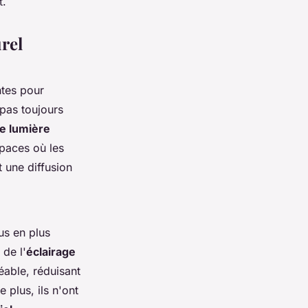
t.
urel
ntes pour
 pas toujours
de lumière
paces où les
 une diffusion
s en plus
 de l'
éclairage
éable, réduisant
e plus, ils n'ont