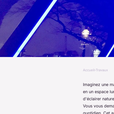
Accueil
›
Travaux
TRAVAUX
Quels sont les avant
Imaginez une m
en un espace lum
lumière pour une p
d'éclairer natu
Vous vous deman
quotidien. Cet a