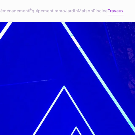
éménagement
Équipement
Immo
Jardin
Maison
Piscine
Travaux