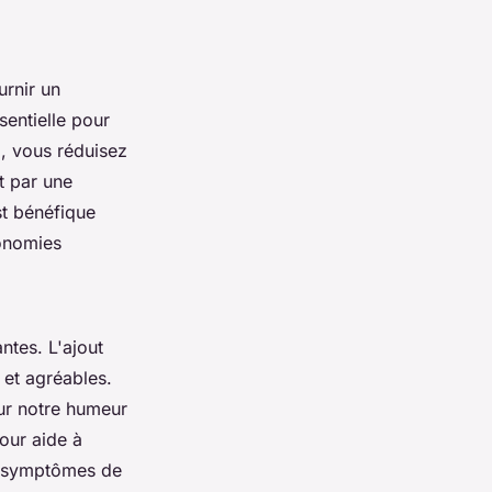
urnir un
sentielle pour
l
, vous réduisez
it par une
t bénéfique
conomies
ntes. L'ajout
et agréables.
 sur notre humeur
jour aide à
es symptômes de