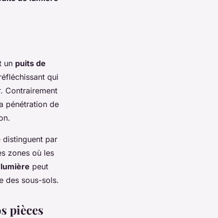
st un
puits de
réfléchissant qui
ur. Contrairement
a pénétration de
on.
e distinguent par
es zones où les
 lumière
peut
me des sous-sols.
os pièces