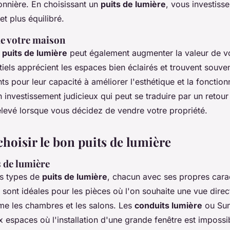
onnière. En choisissant un
puits de lumière
, vous investiss
et plus équilibré.
de votre maison
e puits de lumière
peut également augmenter la valeur de v
tiels apprécient les
espaces
bien éclairés et trouvent souve
ts pour leur capacité à améliorer l'esthétique et la fonction
 investissement judicieux qui peut se traduire par un retour
élevé lorsque vous décidez de vendre votre propriété.
oisir le bon puits de lumière
s de lumière
urs types de
puits de lumière
, chacun avec ses propres carac
sont idéales pour les pièces où l'on souhaite une vue direc
mme les chambres et les salons. Les
conduits lumière
ou
Sun
x espaces où l'installation d'une grande fenêtre est imposs