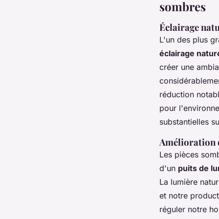
sombres
Éclairage nat
L'un des plus g
éclairage natur
créer une ambian
considérablemen
réduction notab
pour l'environn
substantielles su
Amélioration 
Les
pièces som
d'un
puits de l
La lumière natur
et notre product
réguler notre h