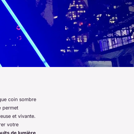
aque coin sombre
e
permet
euse et vivante.
er votre
puits de lumière