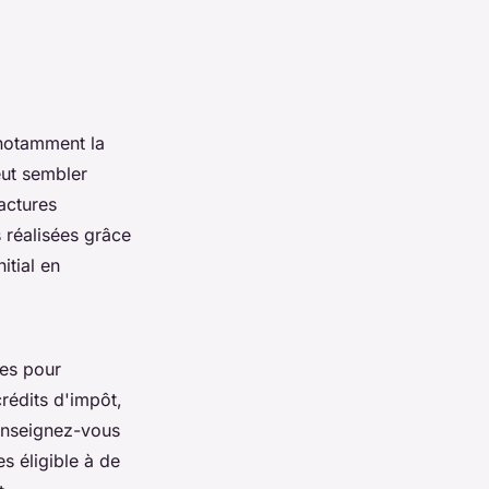
 notamment la
peut sembler
factures
s réalisées grâce
itial en
les pour
 crédits d'impôt,
enseignez-vous
s éligible à de