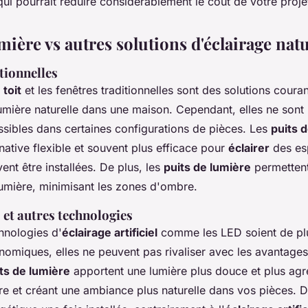
 qui pourrait réduire considérablement le coût de votre proje
mière vs autres solutions d'éclairage nat
tionnelles
 toit
et les fenêtres traditionnelles sont des solutions coura
umière naturelle dans une maison. Cependant, elles ne sont
ssibles dans certaines configurations de pièces. Les
puits 
rnative flexible et souvent plus efficace pour
éclairer
des es
ent être installées. De plus, les
puits de lumière
permettent
lumière, minimisant les zones d'ombre.
 et autres technologies
hnologies d'
éclairage artificiel
comme les LED soient de plu
nomiques, elles ne peuvent pas rivaliser avec les avantages
ts de lumière
apportent une lumière plus douce et plus agr
ire et créant une ambiance plus naturelle dans vos
pièces
. D