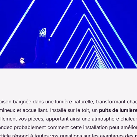
ages d'un puits de
aison baignée dans une
lumière naturelle
, transformant ch
ineux et accueillant. Installé sur le
toit
, un
puits de lumièr
ièce sombre?
rellement vos
pièces
, apportant ainsi une atmosphère chaleur
dez probablement comment cette installation peut amélior
rticle répond à toutes vos questions sur les avantages des