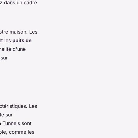
ez dans un cadre
otre maison. Les
nt les
puits de
nalité d'une
 sur
téristiques. Les
te sur
 Tunnels
sont
ible, comme les