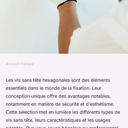
Accueil
›
Travaux
TRAVAUX
Vis sans tête : découvrez notre
Les vis sans tête hexagonales sont des éléments
essentiels dans le monde de la fixation. Leur
sélection de vis hexagonales
conception unique offre des avantages notables,
notamment en matière de sécurité et d'esthétisme.
Célia
•
20 octobre 2024
•
4 min de lecture
Cette sélection met en lumière les différents types de
vis sans tête, leurs caractéristiques et les usages