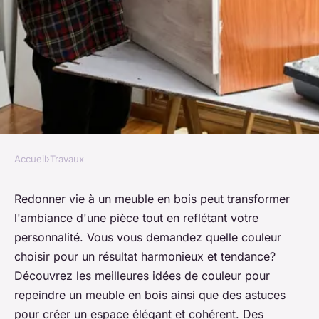
Accueil
›
Travaux
TRAVAUX
Idée de couleur pour
Redonner vie à un meuble en bois peut transformer
l'ambiance d'une pièce tout en reflétant votre
repeindre un meuble en bois:
personnalité. Vous vous demandez quelle couleur
conseils et astuces
choisir pour un résultat harmonieux et tendance?
Découvrez les meilleures idées de couleur pour
Célia
•
26 août 2024
•
4 min de lecture
repeindre un meuble en bois ainsi que des astuces
pour créer un espace élégant et cohérent. Des