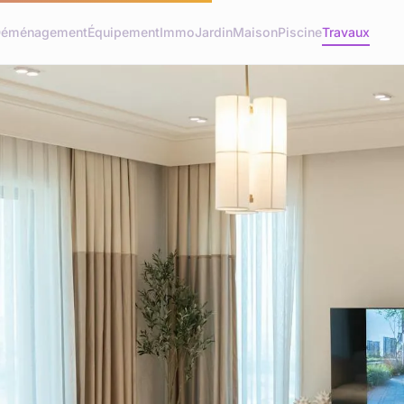
éménagement
Équipement
Immo
Jardin
Maison
Piscine
Travaux