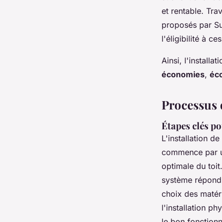
et rentable. Tra
proposés par Sun
l'éligibilité à ce
Ainsi, l'install
économies
,
éc
Processus d
Étapes clés po
L'installation de
commence par une
optimale du toit
système répond a
choix des matéri
l'installation p
le bon fonction