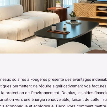
ux solaires à
anneaux solaires à Fougères présente des avantages indénia
tiques permettent de réduire significativement vos factures d
 et écologie
 la protection de l’environnement. De plus, les aides financ
transition vers une énergie renouvelable, faisant de cette init
fois économique et écologique. Découvrez comment mettre