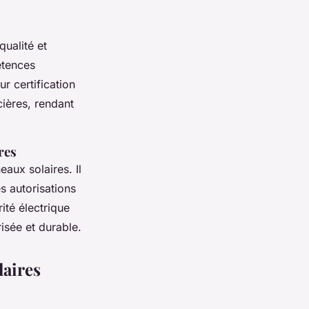
qualité et
étences
r certification
cières, rendant
res
aux solaires. Il
s autorisations
ité électrique
isée et durable.
laires