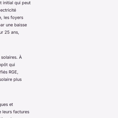
initial qui peut
ectricité
, les foyers
par une baisse
ur 25 ans,
 solaires. À
mpôt qui
tifiés RGE,
olaire plus
ques et
 leurs factures