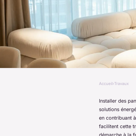
Accueil
›
Travaux
TRAVAUX
Installez des pannea
Installer des p
solutions énergé
fougères : économies
en contribuant à
facilitent cette 
démarche à la 