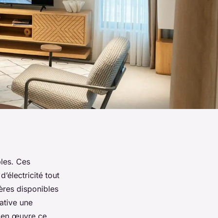
bles. Ces
’électricité tout
ières disponibles
iative une
 en œuvre ce