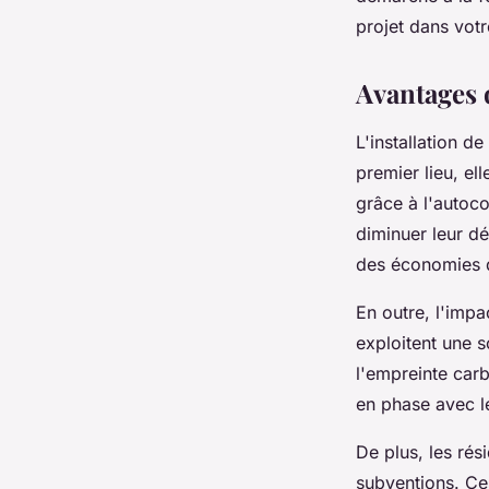
Célia
•
9 octobre 2024
•
3 min de lecture
projet dans votr
Avantages d
L'installation de
premier lieu, el
grâce à l'autoco
diminuer leur dé
des économies d
En outre, l'imp
exploitent une 
l'empreinte carb
en phase avec l
De plus, les rés
subventions. Ces